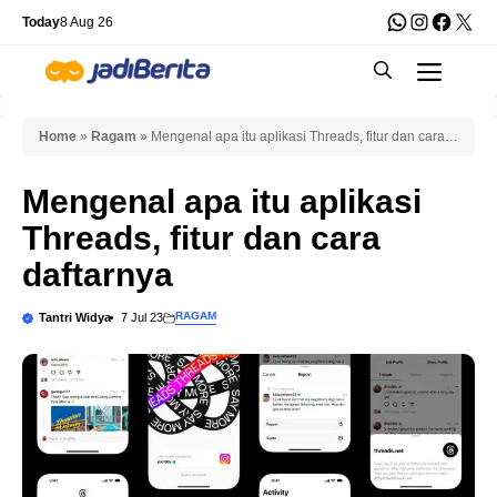
Skip
WhatsApp
Instagra
Faceb
X
Today
8 Aug 26
to
Men
content
Home
»
Ragam
»
Mengenal apa itu aplikasi Threads, fitur dan cara
daftarnya
Mengenal apa itu aplikasi
Threads, fitur dan cara
daftarnya
RAGAM
Tantri Widya
7 Jul 23