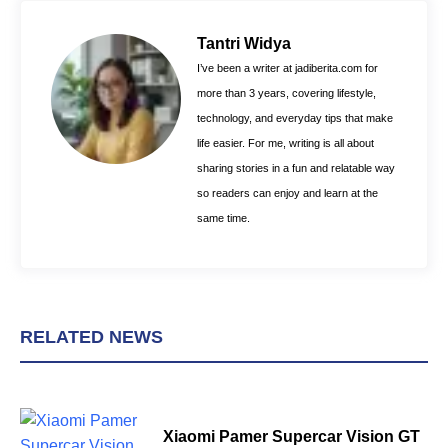
b
e
s
o
r
A
Tantri Widya
o
e
p
I’ve been a writer at jadiberita.com for
k
s
p
more than 3 years, covering lifestyle,
t
technology, and everyday tips that make
life easier. For me, writing is all about
sharing stories in a fun and relatable way
so readers can enjoy and learn at the
same time.
RELATED NEWS
Xiaomi Pamer Supercar Vision GT