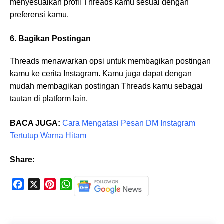
menyesuaikan profil Threads kamu sesuai dengan
preferensi kamu.
6. Bagikan Postingan
Threads menawarkan opsi untuk membagikan postingan
kamu ke cerita Instagram. Kamu juga dapat dengan
mudah membagikan postingan Threads kamu sebagai
tautan di platform lain.
BACA JUGA:
Cara Mengatasi Pesan DM Instagram
Tertutup Warna Hitam
Share:
F
X
P
W
a
i
h
c
n
a
e
t
t