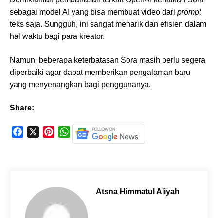
sebagai model AI yang bisa membuat video dari
prompt
teks saja. Sungguh, ini sangat menarik dan efisien dalam
hal waktu bagi para kreator.
Namun, beberapa keterbatasan Sora masih perlu segera
diperbaiki agar dapat memberikan pengalaman baru
yang menyenangkan bagi penggunanya.
Share:
F
X
P
W
a
i
h
c
n
a
e
t
t
b
e
s
o
r
A
Atsna Himmatul Aliyah
o
e
p
k
s
p