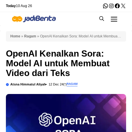
Skip
WhatsApp
Instagra
Faceb
X
Today
10 Aug 26
to
Men
content
Home
»
Ragam
»
OpenAI Kenalkan Sora: Model AI untuk Membuat
Video dari Teks
OpenAI Kenalkan Sora:
Model AI untuk Membuat
Video dari Teks
RAGAM
Atsna Himmatul Aliyah
12 Dec 24