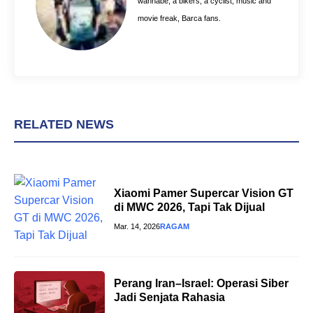
wannabe, a bikers, a cyclist, music and
t
movie freak, Barca fans.
RELATED NEWS
Xiaomi Pamer Supercar Vision GT
di MWC 2026, Tapi Tak Dijual
Mar. 14, 2026
RAGAM
Perang Iran–Israel: Operasi Siber
Jadi Senjata Rahasia