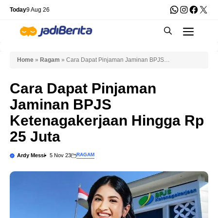
Skip
WhatsApp
Instagra
Faceb
X
Today
9 Aug 26
to
Men
content
Home
»
Ragam
»
Cara Dapat Pinjaman Jaminan BPJS
Ketenagakerjaan Hingga Rp 25 Juta
Cara Dapat Pinjaman
Jaminan BPJS
Ketenagakerjaan Hingga Rp
25 Juta
RAGAM
Ardy Messi
5 Nov 23