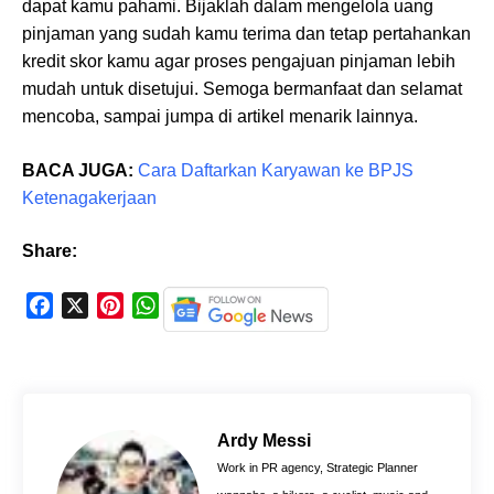
dapat kamu pahami. Bijaklah dalam mengelola uang
pinjaman yang sudah kamu terima dan tetap pertahankan
kredit skor kamu agar proses pengajuan pinjaman lebih
mudah untuk disetujui. Semoga bermanfaat dan selamat
mencoba, sampai jumpa di artikel menarik lainnya.
BACA JUGA:
Cara Daftarkan Karyawan ke BPJS
Ketenagakerjaan
Share:
F
X
P
W
a
i
h
c
n
a
e
t
t
b
e
s
o
r
A
Ardy Messi
o
e
p
Work in PR agency, Strategic Planner
k
s
p