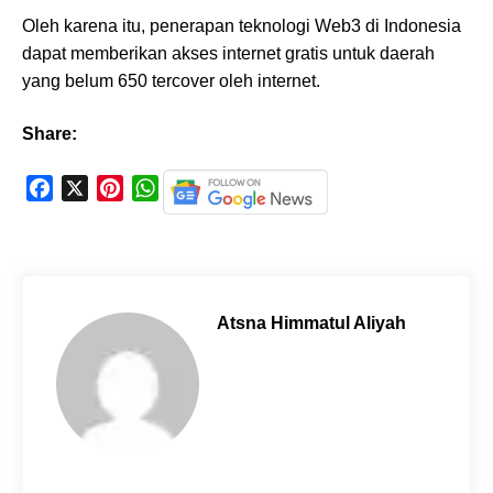
Oleh karena itu, penerapan teknologi Web3 di Indonesia
dapat memberikan akses internet gratis untuk daerah
yang belum 650 tercover oleh internet.
Share:
F
X
P
W
a
i
h
c
n
a
e
t
t
b
e
s
o
r
A
Atsna Himmatul Aliyah
o
e
p
k
s
p
t