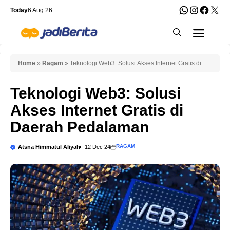
Skip
WhatsApp
Instagra
Faceb
X
Today
6 Aug 26
to
Men
content
Home
»
Ragam
»
Teknologi Web3: Solusi Akses Internet Gratis di
Daerah Pedalaman
Teknologi Web3: Solusi
Akses Internet Gratis di
Daerah Pedalaman
RAGAM
Atsna Himmatul Aliyah
12 Dec 24