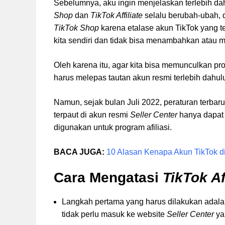
Sebelumnya, aku ingin menjelaskan terlebih dah
Shop
dan
TikTok Affiliate
selalu berubah-ubah, d
TikTok Shop
karena etalase akun TikTok yang t
kita sendiri dan tidak bisa menambahkan atau 
Oleh karena itu, agar kita bisa memunculkan pr
harus melepas tautan akun resmi terlebih dahul
Namun, sejak bulan Juli 2022, peraturan terbaru
terpaut di akun resmi
Seller Center
hanya dapat 
digunakan untuk program afiliasi.
BACA JUGA:
10 Alasan Kenapa Akun TikTok d
Cara Mengatasi
TikTok Aff
Langkah pertama yang harus dilakukan adal
tidak perlu masuk ke website
Seller Center
ya