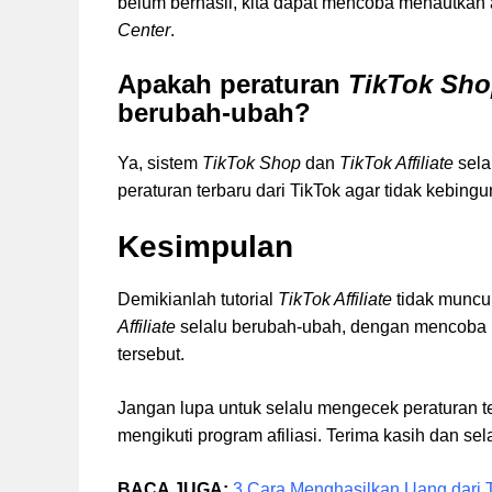
belum berhasil, kita dapat mencoba menautkan 
Center
.
Apakah peraturan
TikTok Sh
berubah-ubah?
Ya, sistem
TikTok Shop
dan
TikTok Affiliate
sela
peraturan terbaru dari TikTok agar tidak kebingu
Kesimpulan
Demikianlah tutorial
TikTok Affiliate
tidak muncu
Affiliate
selalu berubah-ubah, dengan mencoba b
tersebut.
Jangan lupa untuk selalu mengecek peraturan te
mengikuti program afiliasi. Terima kasih dan s
BACA JUGA:
3 Cara Menghasilkan Uang dari 