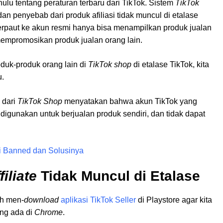
ulu tentang peraturan terbaru dari TikTok. Sistem
TikTok
an penyebab dari produk afiliasi tidak muncul di etalase
erpaut ke akun resmi hanya bisa menampilkan produk jualan
mempromosikan produk jualan orang lain.
oduk-produk orang lain di
TikTok shop
di etalase TikTok, kita
u.
 dari
TikTok Shop
menyatakan bahwa akun TikTok yang
digunakan untuk berjualan produk sendiri, dan tidak dapat
i Banned dan Solusinya
iliate
Tidak Muncul di Etalase
ah men-
download
aplikasi TikTok Seller
di Playstore agar kita
ng ada di
Chrome
.