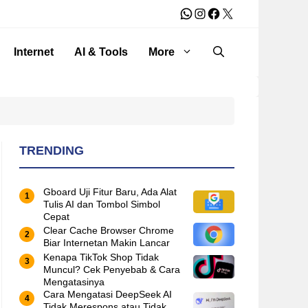
WhatsApp
Instagram
Facebook
X
Internet
AI & Tools
More
TRENDING
Gboard Uji Fitur Baru, Ada Alat
Tulis AI dan Tombol Simbol
Cepat
Clear Cache Browser Chrome
Biar Internetan Makin Lancar
Kenapa TikTok Shop Tidak
Muncul? Cek Penyebab & Cara
Mengatasinya
Cara Mengatasi DeepSeek AI
Tidak Merespons atau Tidak