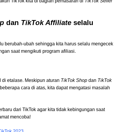
akun TikTok kita di bagian pemasaran di
TikTok Seller
op
dan
TikTok Affiliate
selalu
lu berubah-ubah sehingga kita harus selalu mengecek
ngan saat mengikuti program afiliasi.
l di etalase. Meskipun aturan
TikTok Shop
dan
TikTok
eberapa cara di atas, kita dapat mengatasi masalah
rbaru dari TikTok agar kita tidak kebingungan saat
elamat mencoba!
TikTok 2023