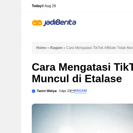
Skip
Today
6 Aug 26
to
content
Home
»
Ragam
»
Cara Mengatasi TikTok Affiliate Tidak Mun
Cara Mengatasi TikT
Muncul di Etalase
RAGAM
Tantri Widya
3 Apr 23