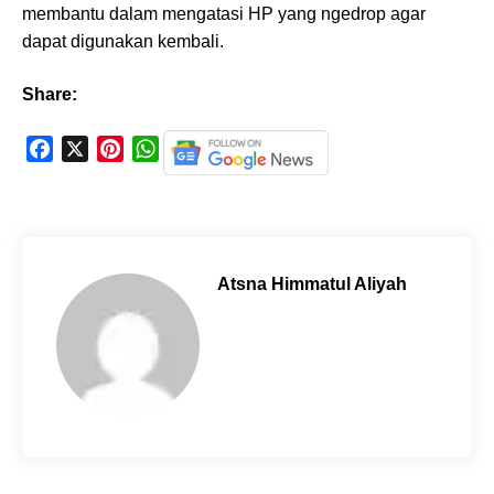
membantu dalam mengatasi HP yang ngedrop agar
dapat digunakan kembali.
Share:
F
X
P
W
a
i
h
c
n
a
e
t
t
b
e
s
o
r
A
Atsna Himmatul Aliyah
o
e
p
k
s
p
t