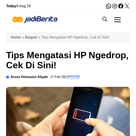
Skip
WhatsApp
Instagra
Faceb
X
Today
9 Aug 26
to
Men
content
Home
»
Ragam
»
Tips Mengatasi HP Ngedrop, Cek Di Sini!
Tips Mengatasi HP Ngedrop,
Cek Di Sini!
RAGAM
Atsna Himmatul Aliyah
17 Feb 25