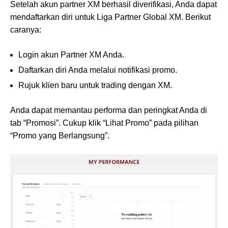
Setelah akun partner XM berhasil diverifikasi, Anda dapat
mendaftarkan diri untuk Liga Partner Global XM. Berikut
caranya:
Login akun Partner XM Anda.
Daftarkan diri Anda melalui notifikasi promo.
Rujuk klien baru untuk trading dengan XM.
Anda dapat memantau performa dan peringkat Anda di
tab “Promosi”. Cukup klik “Lihat Promo” pada pilihan
“Promo yang Berlangsung”.