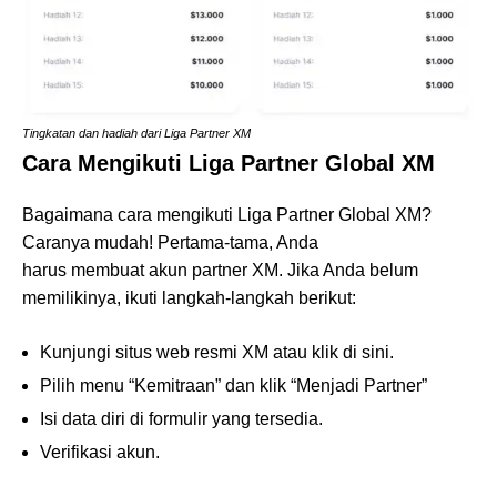
Tingkatan dan hadiah dari Liga Partner XM
Cara Mengikuti Liga Partner Global XM
Bagaimana cara mengikuti Liga Partner Global XM?
Caranya mudah! Pertama-tama, Anda
harus membuat akun partner XM. Jika Anda belum
memilikinya, ikuti langkah-langkah berikut:
Kunjungi situs web resmi XM atau klik di sini.
Pilih menu “Kemitraan” dan klik “Menjadi Partner”
Isi data diri di formulir yang tersedia.
Verifikasi akun.