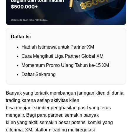
Daftar Isi
Hadiah Istimewa untuk Partner XM
Cara Mengikuti Liga Partner Global XM
Momentum Promo Ulang Tahun ke-15 XM
Daftar Sekarang
Banyak yang tertarik membangun jaringan klien di dunia
trading karena setiap aktivitas klien
bisa menjadi sumber penghasilan pasif yang terus
mengalir. Bagi para partner, semakin banyak
klien yang aktif, semakin besar potensi komisi yang
diterima. XM, platform trading multiregulasi