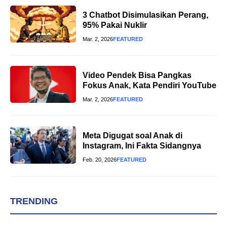
3 Chatbot Disimulasikan Perang,
95% Pakai Nuklir
Mar. 2, 2026
FEATURED
Video Pendek Bisa Pangkas
Fokus Anak, Kata Pendiri YouTube
Mar. 2, 2026
FEATURED
Meta Digugat soal Anak di
Instagram, Ini Fakta Sidangnya
Feb. 20, 2026
FEATURED
TRENDING