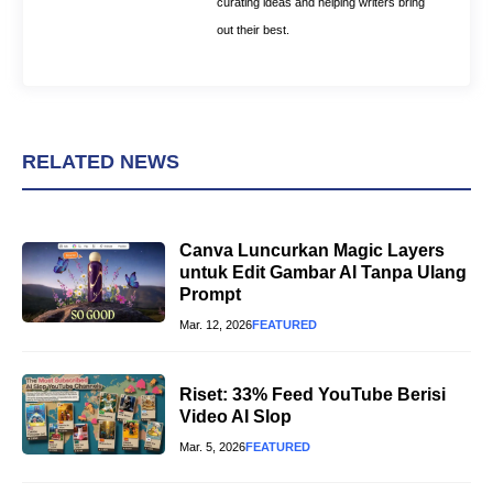
curating ideas and helping writers bring
out their best.
RELATED NEWS
Canva Luncurkan Magic Layers
untuk Edit Gambar AI Tanpa Ulang
Prompt
Mar. 12, 2026
FEATURED
Riset: 33% Feed YouTube Berisi
Video AI Slop
Mar. 5, 2026
FEATURED