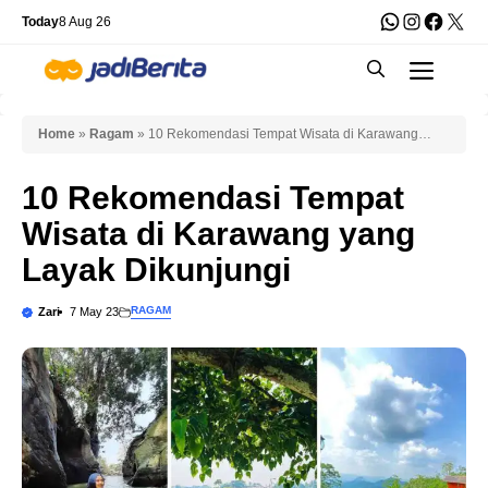
Skip
WhatsApp
Instagra
Faceb
X
Today
8 Aug 26
to
Men
content
Home
»
Ragam
»
10 Rekomendasi Tempat Wisata di Karawang
yang Layak Dikunjungi
10 Rekomendasi Tempat
Wisata di Karawang yang
Layak Dikunjungi
RAGAM
Zari
7 May 23