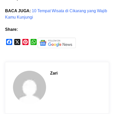
BACA JUGA:
10 Tempat Wisata di Cikarang yang Wajib
Kamu Kunjungi
Share:
F
X
P
W
a
i
h
c
n
a
e
t
t
b
e
s
o
r
A
Zari
o
e
p
k
s
p
t