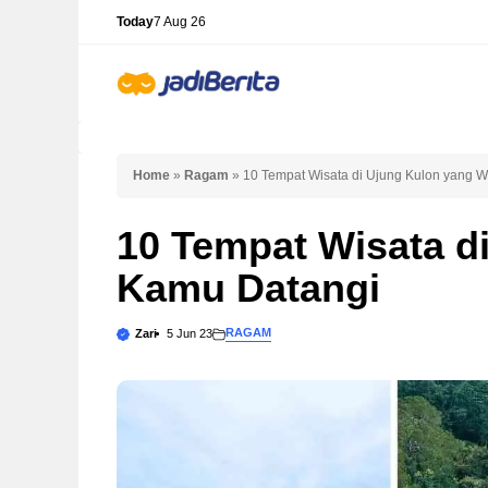
Skip
Today
7 Aug 26
to
content
Home
»
Ragam
»
10 Tempat Wisata di Ujung Kulon yang 
10 Tempat Wisata d
Kamu Datangi
RAGAM
Zari
5 Jun 23