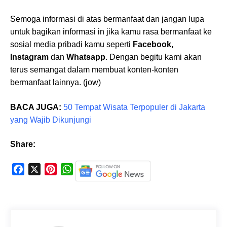
Semoga informasi di atas bermanfaat dan jangan lupa
untuk bagikan informasi in jika kamu rasa bermanfaat ke
sosial media pribadi kamu seperti
Facebook,
Instagram
dan
Whatsapp
. Dengan begitu kami akan
terus semangat dalam membuat konten-konten
bermanfaat lainnya. (jow)
BACA JUGA:
50 Tempat Wisata Terpopuler di Jakarta
yang Wajib Dikunjungi
Share:
F
X
P
W
a
i
h
c
n
a
e
t
t
b
e
s