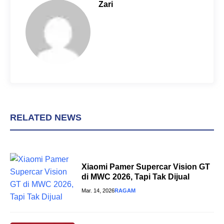
o
r
A
Zari
o
e
p
k
s
p
t
RELATED NEWS
Xiaomi Pamer Supercar Vision GT
di MWC 2026, Tapi Tak Dijual
Mar. 14, 2026
RAGAM