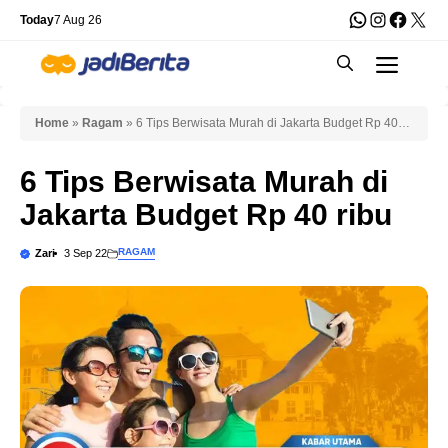
Skip
WhatsApp
Instagra
Faceb
X
Today
7 Aug 26
to
Men
content
Home
»
Ragam
»
6 Tips Berwisata Murah di Jakarta Budget Rp 40
ribu
6 Tips Berwisata Murah di
Jakarta Budget Rp 40 ribu
RAGAM
Zari
3 Sep 22