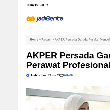
Skip
Today
10 Aug 26
to
content
Home
»
Ragam
»
AKPER Persada Garuda Pusaka: Menceta
AKPER Persada Gar
Perawat Profesional
RAGAM
Joshua Lim
13 Nov 24