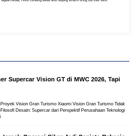
digital media, I love curating ideas and helping writers bring out their best.
er Supercar Vision GT di MWC 2026, Tapi
tu Proyek Vision Gran Turismo Xiaomi Vision Gran Turismo Tidak
Filosofi Desain: Supercar dari Perspektif Perusahaan Teknologi
i