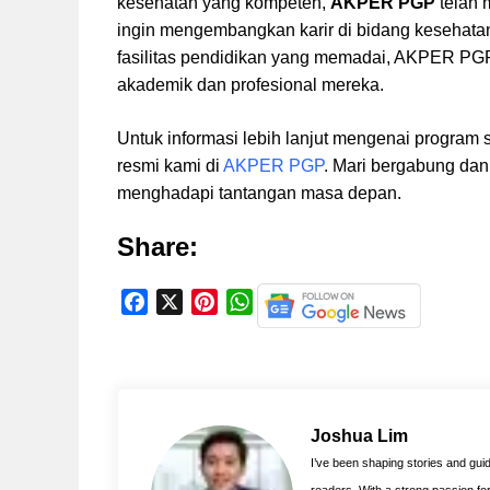
kesehatan yang kompeten,
AKPER PGP
telah 
ingin mengembangkan karir di bidang kesehat
fasilitas pendidikan yang memadai, AKPER PG
akademik dan profesional mereka.
Untuk informasi lebih lanjut mengenai program 
resmi kami di
AKPER PGP
. Mari bergabung dan
menghadapi tantangan masa depan.
Share:
F
X
P
W
a
i
h
c
n
a
e
t
t
b
e
s
o
r
A
Joshua Lim
o
e
p
I’ve been shaping stories and guidi
k
s
p