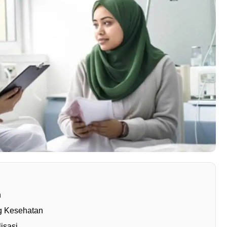
n
g Kesehatan
isasi