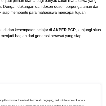
menjadi pilihan utama bagi banyak calon mahasiswa yang
an. Dengan dukungan dari dosen-dosen berpengalaman dan
P siap membantu para mahasiswa mencapai tujuan
studi dan kesempatan belajar di
AKPER PGP
, kunjungi situs
 menjadi bagian dari generasi perawat yang siap
ng the editorial team to deliver fresh, engaging, and reliable content for our