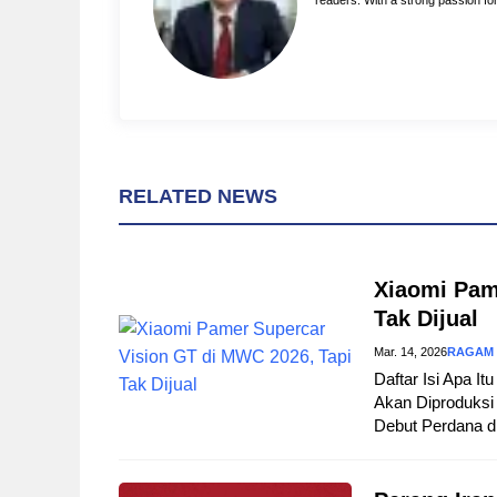
readers. With a strong passion for 
t
RELATED NEWS
Xiaomi Pam
Tak Dijual
Mar. 14, 2026
RAGAM
Daftar Isi Apa I
Akan Diproduksi 
Debut Perdana d