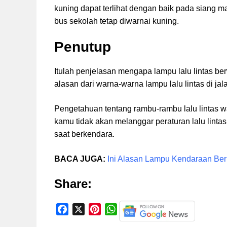
kuning dapat terlihat dengan baik pada siang m
bus sekolah tetap diwarnai kuning.
Penutup
Itulah penjelasan mengapa lampu lalu lintas be
alasan dari warna-warna lampu lalu lintas di ja
Pengetahuan tentang rambu-rambu lalu lintas w
kamu tidak akan melanggar peraturan lalu lint
saat berkendara.
BACA JUGA:
Ini Alasan Lampu Kendaraan Be
Share:
F
X
P
W
a
i
h