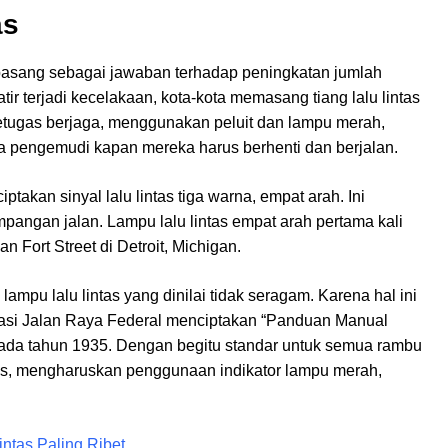
as
dipasang sebagai jawaban terhadap peningkatan jumlah
r terjadi kecelakaan, kota-kota memasang tiang lalu lintas
tugas berjaga, menggunakan peluit dan lampu merah,
a pengemudi kapan mereka harus berhenti dan berjalan.
takan sinyal lalu lintas tiga warna, empat arah. Ini
angan jalan. Lampu lalu lintas empat arah pertama kali
Fort Street di Detroit, Michigan.
ampu lalu lintas yang dinilai tidak seragam. Karena hal ini
asi Jalan Raya Federal menciptakan “Panduan Manual
pada tahun 1935. Dengan begitu standar untuk semua rambu
intas, mengharuskan penggunaan indikator lampu merah,
intas Paling Ribet