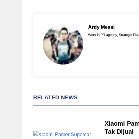
c
n
a
e
t
t
b
e
s
o
r
A
Ardy Messi
o
e
p
Work in PR agency, Strategic Plan
k
s
p
t
RELATED NEWS
Xiaomi Pam
Tak Dijual