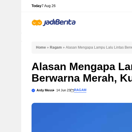
Skip
Today
7 Aug 26
to
content
Home
»
Ragam
»
Alasan Mengapa Lampu Lalu Lintas Berw
Alasan Mengapa La
Berwarna Merah, Ku
RAGAM
Ardy Messi
14 Jun 23