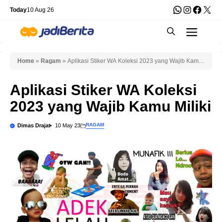
Skip
WhatsApp
Instagra
Faceb
X
Today
10 Aug 26
to
Men
content
Home
»
Ragam
»
Aplikasi Stiker WA Koleksi 2023 yang Wajib Kamu
Miliki
Aplikasi Stiker WA Koleksi
2023 yang Wajib Kamu Miliki
RAGAM
Dimas Drajat
10 May 23