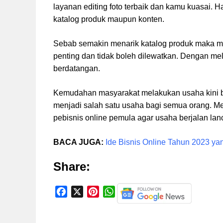
layanan editing foto terbaik dan kamu kuasai.
katalog produk maupun konten.
Sebab semakin menarik katalog produk maka mina
penting dan tidak boleh dilewatkan. Dengan me
berdatangan.
Kemudahan masyarakat melakukan usaha kini bi
menjadi salah satu usaha bagi semua orang. Me
pebisnis online pemula agar usaha berjalan lanc
BACA JUGA:
Ide Bisnis Online Tahun 2023 y
Share:
F
X
P
W
a
i
h
c
n
a