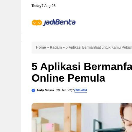
Skip
Today
7 Aug 26
to
content
Home
»
Ragam
»
5 Aplikasi Bermanfaat untuk Kamu Pebis
5 Aplikasi Bermanf
Online Pemula
RAGAM
Ardy Messi
29 Dec 22