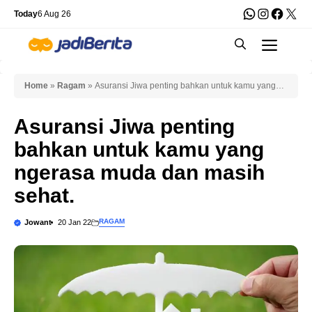
Skip
WhatsApp
Instagra
Faceb
X
Today
6 Aug 26
to
Men
content
Home
»
Ragam
»
Asuransi Jiwa penting bahkan untuk kamu yang
ngerasa muda dan masih sehat.
Asuransi Jiwa penting
bahkan untuk kamu yang
ngerasa muda dan masih
sehat.
RAGAM
Jowant
20 Jan 22