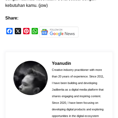
kebutuhan kamu. (jow)
Share:
F
X
P
W
a
i
h
c
n
a
e
t
t
b
e
s
o
r
A
Yoanudin
o
e
p
Creative industry practitioner with more
k
s
p
than 20 years of experience. Since 2011,
t
I have been building and developing
Jadiberita as a digital media platform that
shares engaging and inspiring content.
Since 2020, I have been focusing on
developing digital products and exploring
opportunities in the digital ecosystem