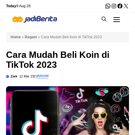
Skip
WhatsApp
Instagra
Faceb
X
Today
9 Aug 26
to
Men
content
Home
»
Ragam
»
Cara Mudah Beli Koin di TikTok 2023
Cara Mudah Beli Koin di
TikTok 2023
RAGAM
Zari
12 Mar 23