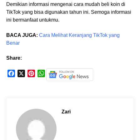
Demikian informasi mengenai cara mudah beli koin di
TikTok yang bisa digunakan tahun ini. Semoga informasi
ini bermanfaat untukmu.
BACA JUGA:
Cara Melihat Keranjang TikTok yang
Benar
Share:
F
X
P
W
a
i
h
c
n
a
e
t
t
b
e
s
o
r
A
Zari
o
e
p
k
s
p
t