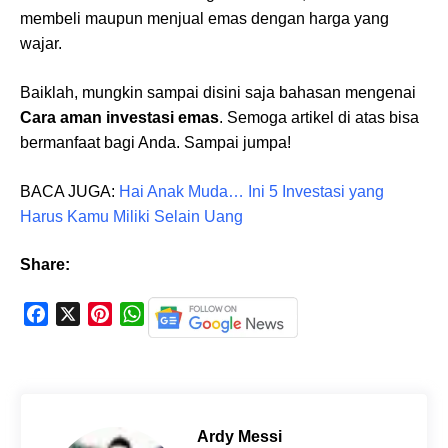
membeli maupun menjual emas dengan harga yang
wajar.
Baiklah, mungkin sampai disini saja bahasan mengenai
Cara aman investasi emas
. Semoga artikel di atas bisa
bermanfaat bagi Anda. Sampai jumpa!
BACA JUGA:
Hai Anak Muda… Ini 5 Investasi yang
Harus Kamu Miliki Selain Uang
Share:
F
X
P
W
a
i
h
c
n
a
e
t
t
b
e
s
o
r
A
Ardy Messi