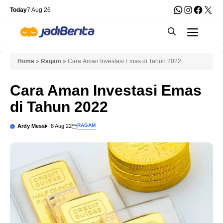
Skip
WhatsApp
Instagra
Faceb
X
Today
7 Aug 26
to
Men
content
Home
»
Ragam
»
Cara Aman Investasi Emas di Tahun 2022
Cara Aman Investasi Emas
di Tahun 2022
RAGAM
Ardy Messi
8 Aug 22