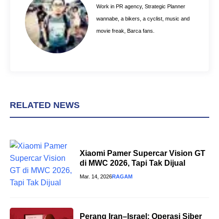
o
e
p
Work in PR agency, Strategic Planner
k
s
p
wannabe, a bikers, a cyclist, music and
t
movie freak, Barca fans.
RELATED NEWS
Xiaomi Pamer Supercar Vision GT
di MWC 2026, Tapi Tak Dijual
Mar. 14, 2026
RAGAM
Perang Iran–Israel: Operasi Siber