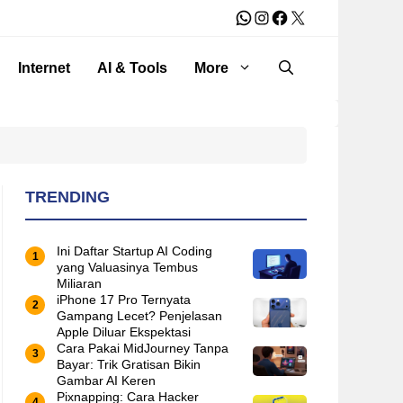
WhatsApp
Instagram
Facebook
X
Internet
AI & Tools
More
TRENDING
Ini Daftar Startup AI Coding
yang Valuasinya Tembus
Miliaran
iPhone 17 Pro Ternyata
Gampang Lecet? Penjelasan
Apple Diluar Ekspektasi
Cara Pakai MidJourney Tanpa
Bayar: Trik Gratisan Bikin
Gambar AI Keren
Pixnapping: Cara Hacker