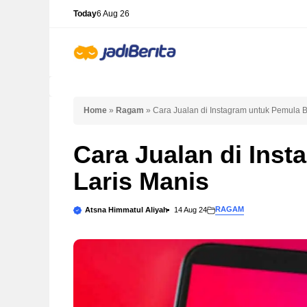
Skip
Today
6 Aug 26
to
content
Home
»
Ragam
»
Cara Jualan di Instagram untuk Pemula B
Cara Jualan di Ins
Laris Manis
RAGAM
Atsna Himmatul Aliyah
14 Aug 24