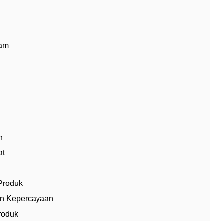
ram
n
at
 Produk
an Kepercayaan
roduk