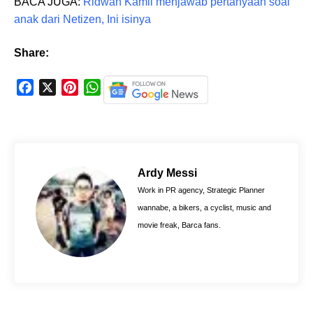
BACA JUGA:
Ridwan Kamil menjawab pertanyaan soal
anak dari Netizen, Ini isinya
Share:
F
X
P
W
a
i
h
c
n
a
e
t
t
b
e
s
o
r
A
Ardy Messi
o
e
p
Work in PR agency, Strategic Planner
k
s
p
wannabe, a bikers, a cyclist, music and
t
movie freak, Barca fans.