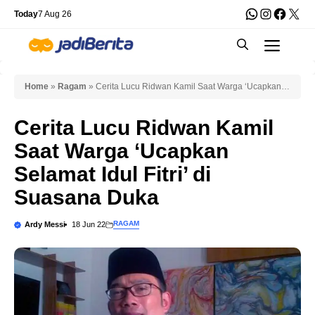
Skip
WhatsApp
Instagra
Faceb
X
Today
7 Aug 26
to
Men
content
Home
»
Ragam
»
Cerita Lucu Ridwan Kamil Saat Warga ‘Ucapkan
Selamat Idul Fitri’ di Suasana Duka
Cerita Lucu Ridwan Kamil
Saat Warga ‘Ucapkan
Selamat Idul Fitri’ di
Suasana Duka
RAGAM
Ardy Messi
18 Jun 22