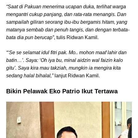
“Saat di Pakuan menerima ucapan duka, terlihat warga
mengantri cukup panjang, dan rata-rata menangis. Dan
sampailah giliran seorang ibu-ibu bergamis hitam, yang
matanya sembab dan penuh tangis, dan dengan terbata-
bata dia pun berucap”
, tulis Ridwan Kamil.
“‘Se se selamat idul fitri pak. Mo.. mohon maaf lahir dan
batin…’. Saya: ‘Oh iya bu, minal aidzin wal faizin kalo
gitu’. Saya kira mau takziah, mungkin ia mengira kita
sedang halal bihalal,”
lanjut Ridwan Kamil.
Bikin Pelawak Eko Patrio Ikut Tertawa