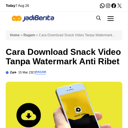
Skip
WhatsApp
Instagra
Faceb
X
Today
7 Aug 26
to
Men
content
Home
»
Ragam
»
Cara Download Snack Video Tanpa Watermark
Anti Ribet
Cara Download Snack Video
Tanpa Watermark Anti Ribet
RAGAM
Zari
15 Mar 23