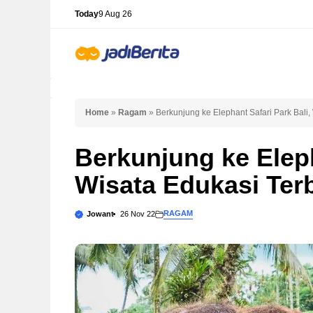
Skip
Today
9 Aug 26
to
content
Home
»
Ragam
»
Berkunjung ke Elephant Safari Park Bali, 
Berkunjung ke Eleph
Wisata Edukasi Terb
RAGAM
Jowant
26 Nov 22