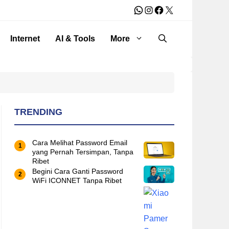
WhatsApp
Instagram
Facebook
X
Internet
AI & Tools
More
TRENDING
Cara Melihat Password Email
yang Pernah Tersimpan, Tanpa
Ribet
Begini Cara Ganti Password
WiFi ICONNET Tanpa Ribet