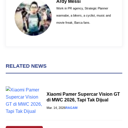
o
r
A
Ardy Messi
o
e
p
Work in PR agency, Strategic Planner
k
s
p
wannabe, a bikers, a cyclist, music and
t
movie freak, Barca fans.
RELATED NEWS
Xiaomi Pamer Supercar Vision GT
di MWC 2026, Tapi Tak Dijual
Mar. 14, 2026
RAGAM