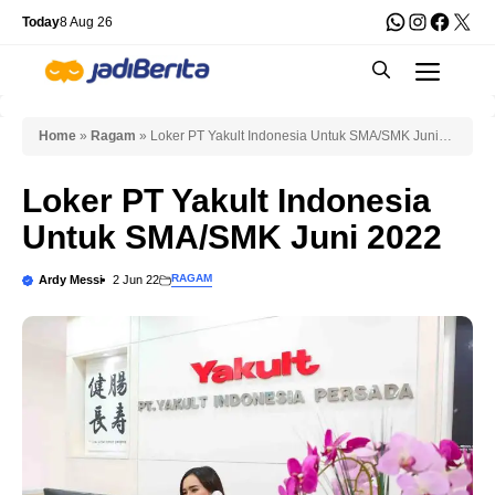
Skip
WhatsApp
Instagra
Faceb
X
Today
8 Aug 26
to
Men
content
Home
»
Ragam
»
Loker PT Yakult Indonesia Untuk SMA/SMK Juni
2022
Loker PT Yakult Indonesia
Untuk SMA/SMK Juni 2022
RAGAM
Ardy Messi
2 Jun 22