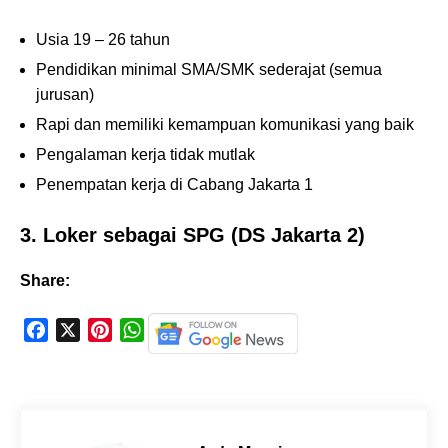
Usia 19 – 26 tahun
Pendidikan minimal SMA/SMK sederajat (semua
jurusan)
Rapi dan memiliki kemampuan komunikasi yang baik
Pengalaman kerja tidak mutlak
Penempatan kerja di Cabang Jakarta 1
3. Loker sebagai SPG (DS Jakarta 2)
Share:
F
X
P
W
a
i
h
c
n
a
e
t
t
b
e
s