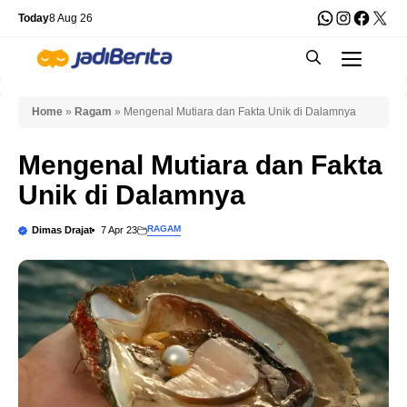
Skip
WhatsApp
Instagra
Faceb
X
Today
8 Aug 26
to
Men
content
Home
»
Ragam
»
Mengenal Mutiara dan Fakta Unik di Dalamnya
Mengenal Mutiara dan Fakta
Unik di Dalamnya
RAGAM
Dimas Drajat
7 Apr 23