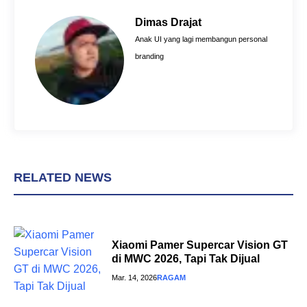
b
e
s
o
r
A
Dimas Drajat
o
e
p
Anak UI yang lagi membangun personal
k
s
p
branding
t
RELATED NEWS
Xiaomi Pamer Supercar Vision GT
di MWC 2026, Tapi Tak Dijual
Mar. 14, 2026
RAGAM