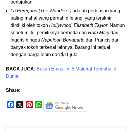
pertujukan.
La Peregrina (The Wanderer)
adalah perhiasan yang
paling mahal yang pernah dilelang, yang terakhir
dimiliki oleh tokoh
Hollywood, Elizabeth Taylor
. Namun
sebelum itu, pemiliknya berbeda dari
Ratu Mary
dari
Inggris hingga
Napoleon Bonaparte
dari Prancis dan
banyak tokoh terkenal lainnya. Barang ini terjual
dengan harga lebih dari $11 juta.
BACA JUGA:
Bukan Emas, Ini 5 Material Termahal di
Dunia
Share:
F
X
P
W
a
i
h
c
n
a
e
t
t