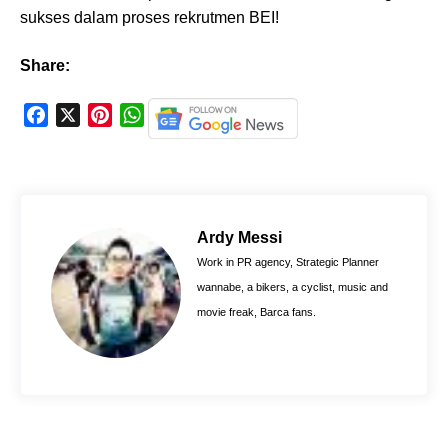
sukses dalam proses rekrutmen BEI!
Share:
F
X
P
W
a
i
h
c
n
a
e
t
t
b
e
s
o
r
A
Ardy Messi
o
e
p
Work in PR agency, Strategic Planner
k
s
p
wannabe, a bikers, a cyclist, music and
t
movie freak, Barca fans.