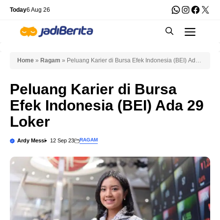
Skip
WhatsApp
Instagra
Faceb
X
Today
6 Aug 26
to
Men
content
Home
»
Ragam
»
Peluang Karier di Bursa Efek Indonesia (BEI) Ada
29 Loker
Peluang Karier di Bursa
Efek Indonesia (BEI) Ada 29
Loker
RAGAM
Ardy Messi
12 Sep 23