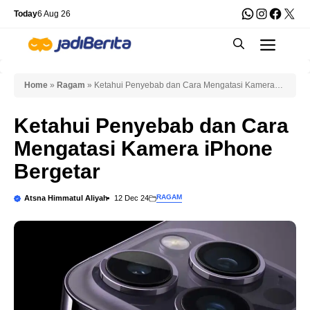
Skip
WhatsApp
Instagra
Faceb
X
Today
6 Aug 26
to
Men
content
Home
»
Ragam
»
Ketahui Penyebab dan Cara Mengatasi Kamera
iPhone Bergetar
Ketahui Penyebab dan Cara
Mengatasi Kamera iPhone
Bergetar
RAGAM
Atsna Himmatul Aliyah
12 Dec 24