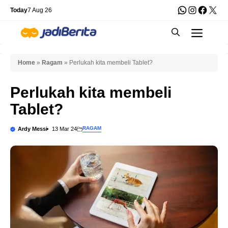
Skip
WhatsApp
Instagra
Faceb
X
Today
7 Aug 26
to
Men
content
Home
»
Ragam
»
Perlukah kita membeli Tablet?
Perlukah kita membeli
Tablet?
RAGAM
Ardy Messi
13 Mar 24