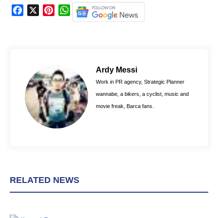
F
X
P
W
a
i
h
c
n
a
e
t
t
b
e
s
o
r
A
Ardy Messi
o
e
p
Work in PR agency, Strategic Planner
k
s
p
wannabe, a bikers, a cyclist, music and
t
movie freak, Barca fans.
RELATED NEWS