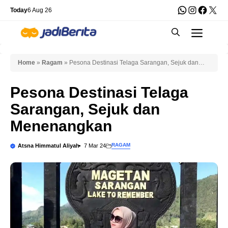
Skip
WhatsApp
Instagra
Faceb
X
Today
6 Aug 26
to
Men
content
Home
»
Ragam
»
Pesona Destinasi Telaga Sarangan, Sejuk dan
Menenangkan
Pesona Destinasi Telaga
Sarangan, Sejuk dan
Menenangkan
RAGAM
Atsna Himmatul Aliyah
7 Mar 24