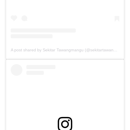
A post shared by Sekitar Tawangmangu (@sekitartawangmangu)