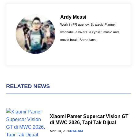
e
t
t
b
e
s
o
r
A
Ardy Messi
o
e
p
Work in PR agency, Strategic Planner
k
s
p
wannabe, a bikers, a cyclist, music and
t
movie freak, Barca fans.
RELATED NEWS
Xiaomi Pamer Supercar Vision GT
di MWC 2026, Tapi Tak Dijual
Mar. 14, 2026
RAGAM