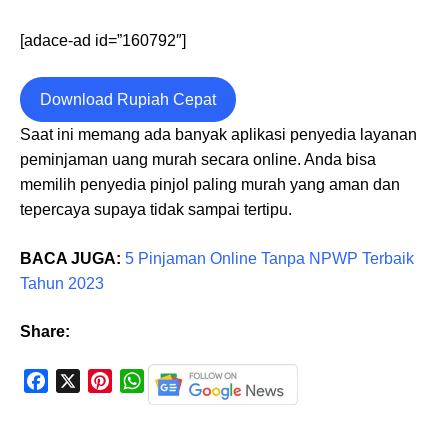
[adace-ad id=”160792″]
Download Rupiah Cepat
Saat ini memang ada banyak aplikasi penyedia layanan
peminjaman uang murah secara online. Anda bisa
memilih penyedia pinjol paling murah yang aman dan
tepercaya supaya tidak sampai tertipu.
BACA JUGA:
5 Pinjaman Online Tanpa NPWP Terbaik
Tahun 2023
Share:
F
X
P
W
a
i
h
c
n
a