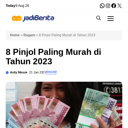
Skip
WhatsApp
Instagra
Faceb
X
Today
9 Aug 26
to
Men
content
Home
»
Ragam
»
8 Pinjol Paling Murah di Tahun 2023
8 Pinjol Paling Murah di
Tahun 2023
RAGAM
Ardy Messi
21 Jan 23