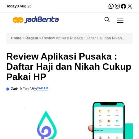
Skip
WhatsApp
Instagra
Faceb
X
Today
8 Aug 26
to
Men
content
Home
»
Ragam
»
Review Aplikasi Pusaka : Daftar Haji dan Nikah
Cukup Pakai HP
Review Aplikasi Pusaka :
Daftar Haji dan Nikah Cukup
Pakai HP
RAGAM
Zari
9 Feb 23