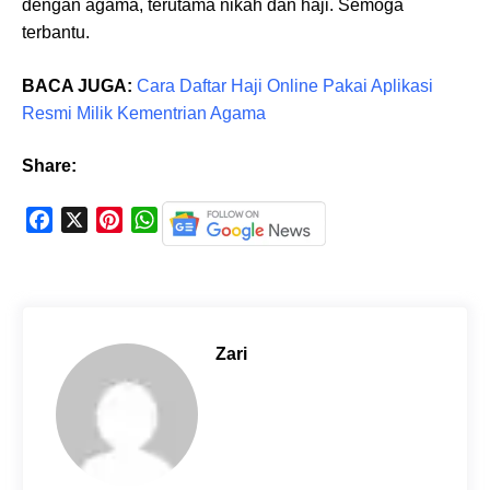
dengan agama, terutama nikah dan haji. Semoga
terbantu.
BACA JUGA:
Cara Daftar Haji Online Pakai Aplikasi
Resmi Milik Kementrian Agama
Share:
F
X
P
W
a
i
h
c
n
a
e
t
t
b
e
s
o
r
A
Zari
o
e
p
k
s
p
t