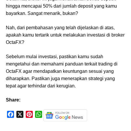
hingga mencapai 50% dari jumlah deposit yang kamu
bayarkan. Sangat menarik, bukan?
Nah, dari pembahasan yang telah dijelaskan di atas,
apakah kamu tertarik untuk melakukan investasi di broker
OctaFX?
Sebelum mulai investasi, pastikan kamu sudah
mengetahui dan memahami panduan terkait trading di
OctaFX agar mendapatkan keuntungan sesuai yang
diharapkan. Pastikan juga menerapkan strategi yang
tepat agar terhindar dari kerugian.
Share:
F
X
P
W
a
i
h
c
n
a