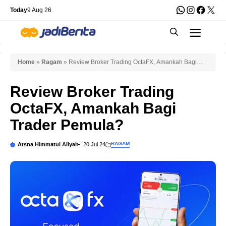
Skip
WhatsApp
Instagra
Faceb
X
Today
9 Aug 26
to
Men
content
Home
»
Ragam
»
Review Broker Trading OctaFX, Amankah Bagi
Trader Pemula?
Review Broker Trading
OctaFX, Amankah Bagi
Trader Pemula?
RAGAM
Atsna Himmatul Aliyah
20 Jul 24