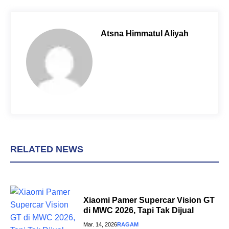
e
t
t
b
e
s
o
r
A
Atsna Himmatul Aliyah
o
e
p
k
s
p
t
RELATED NEWS
Xiaomi Pamer Supercar Vision GT
di MWC 2026, Tapi Tak Dijual
Mar. 14, 2026
RAGAM