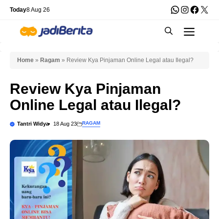
Skip
WhatsApp
Instagra
Faceb
X
Today
8 Aug 26
to
Men
content
Home
»
Ragam
»
Review Kya Pinjaman Online Legal atau Ilegal?
Review Kya Pinjaman
Online Legal atau Ilegal?
RAGAM
Tantri Widya
18 Aug 23