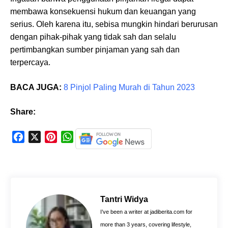
membawa konsekuensi hukum dan keuangan yang
serius. Oleh karena itu, sebisa mungkin hindari berurusan
dengan pihak-pihak yang tidak sah dan selalu
pertimbangkan sumber pinjaman yang sah dan
terpercaya.
BACA JUGA:
8 Pinjol Paling Murah di Tahun 2023
Share:
F
X
P
W
a
i
h
c
n
a
e
t
t
b
e
s
o
r
A
Tantri Widya
o
e
p
I’ve been a writer at jadiberita.com for
k
s
p
more than 3 years, covering lifestyle,