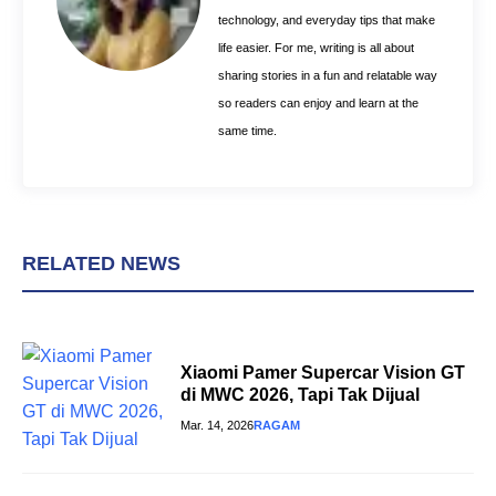
t
technology, and everyday tips that make
life easier. For me, writing is all about
sharing stories in a fun and relatable way
so readers can enjoy and learn at the
same time.
RELATED NEWS
Xiaomi Pamer Supercar Vision GT
di MWC 2026, Tapi Tak Dijual
Mar. 14, 2026
RAGAM