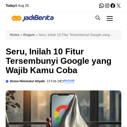
Skip
WhatsApp
Instagra
Faceb
X
Today
8 Aug 26
to
Men
content
Home
»
Ragam
»
Seru, Inilah 10 Fitur Tersembunyi Google yang
Wajib Kamu Coba
Seru, Inilah 10 Fitur
Tersembunyi Google yang
Wajib Kamu Coba
RAGAM
Atsna Himmatul Aliyah
13 Feb 24