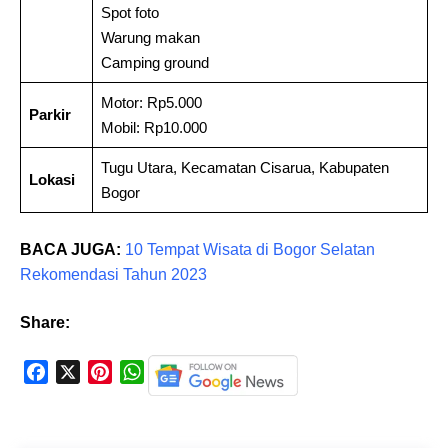
Spot foto
Warung makan
Camping ground
Motor: Rp5.000
Parkir
Mobil: Rp10.000
Tugu Utara, Kecamatan Cisarua, Kabupaten
Lokasi
Bogor
BACA JUGA:
10 Tempat Wisata di Bogor Selatan
Rekomendasi Tahun 2023
Share:
F
X
P
W
a
i
h
c
n
a
e
t
t