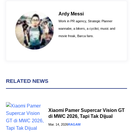
b
e
s
o
r
A
Ardy Messi
o
e
p
Work in PR agency, Strategic Planner
k
s
p
wannabe, a bikers, a cyclist, music and
t
movie freak, Barca fans.
RELATED NEWS
Xiaomi Pamer Supercar Vision GT
di MWC 2026, Tapi Tak Dijual
Mar. 14, 2026
RAGAM