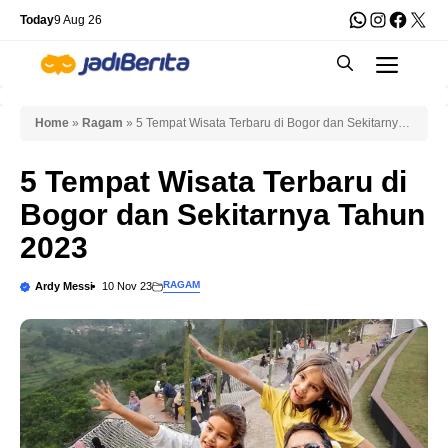
Skip
WhatsApp
Instagra
Faceb
X
Today
9 Aug 26
to
Men
content
Home
»
Ragam
»
5 Tempat Wisata Terbaru di Bogor dan Sekitarnya
Tahun 2023
5 Tempat Wisata Terbaru di
Bogor dan Sekitarnya Tahun
2023
RAGAM
Ardy Messi
10 Nov 23