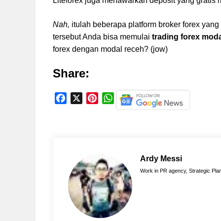
Liteforex juga menawarkan deposit yang grat
Nah,
itulah beberapa platform broker forex yan
tersebut Anda bisa memulai
trading forex moda
forex dengan modal receh? (jow)
Share:
F
X
P
W
a
i
h
c
n
a
e
t
t
b
e
s
o
r
A
Ardy Messi
o
e
p
Work in PR agency, Strategic Plan
k
s
p
t