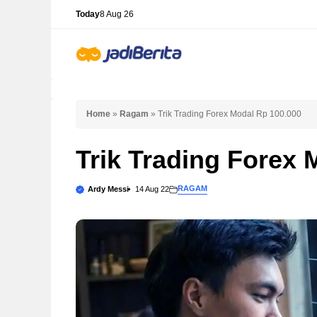
Skip
Today
8 Aug 26
to
content
Home
»
Ragam
»
Trik Trading Forex Modal Rp 100.000
Trik Trading Forex 
RAGAM
Ardy Messi
14 Aug 22