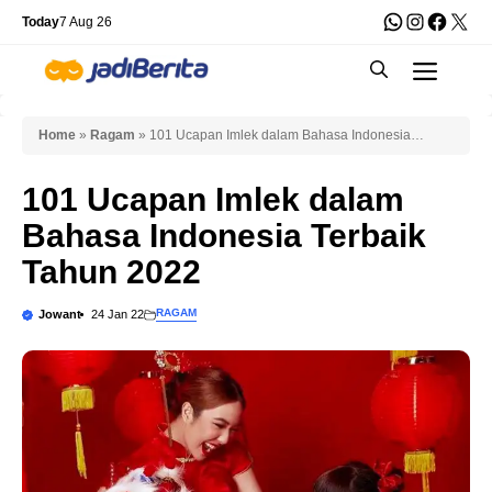
Skip
WhatsApp
Instagra
Faceb
X
Today
7 Aug 26
to
Men
content
Home
»
Ragam
»
101 Ucapan Imlek dalam Bahasa Indonesia
Terbaik Tahun 2022
101 Ucapan Imlek dalam
Bahasa Indonesia Terbaik
Tahun 2022
RAGAM
Jowant
24 Jan 22