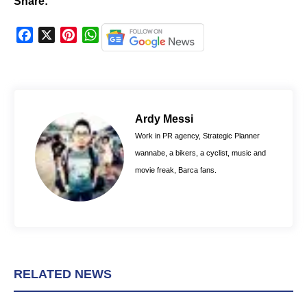
Share:
F
X
P
W
a
i
h
c
n
a
e
t
t
b
e
s
o
r
A
Ardy Messi
o
e
p
Work in PR agency, Strategic Planner
k
s
p
wannabe, a bikers, a cyclist, music and
t
movie freak, Barca fans.
RELATED NEWS