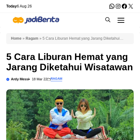
Skip
WhatsApp
Instagra
Faceb
X
Today
6 Aug 26
to
Men
content
Home
»
Ragam
»
5 Cara Liburan Hemat yang Jarang Diketahui
Wisatawan
5 Cara Liburan Hemat yang
Jarang Diketahui Wisatawan
RAGAM
Ardy Messi
18 Mar 22