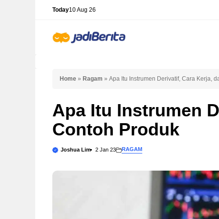
Skip
Today
10 Aug 26
to
content
Home
»
Ragam
»
Apa Itu Instrumen Derivatif, Cara Kerja,
Apa Itu Instrumen De
Contoh Produk
RAGAM
Joshua Lim
2 Jan 23