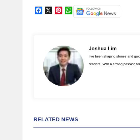
F
X
P
W
a
i
h
c
n
a
e
t
t
b
e
s
o
r
A
Joshua Lim
o
e
p
I’ve been shaping stories and guidi
k
s
p
readers. With a strong passion for 
t
RELATED NEWS