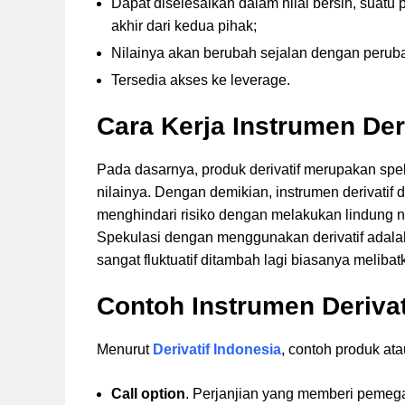
Dapat diselesaikan dalam nilai bersih, suat
akhir dari kedua pihak;
Nilainya akan berubah sejalan dengan peruba
Tersedia akses ke leverage.
Cara Kerja Instrumen Deri
Pada dasarnya, produk derivatif merupakan sp
nilainya. Dengan demikian, instrumen derivatif 
menghindari risiko dengan melakukan lindung ni
Spekulasi dengan menggunakan derivatif adalah 
sangat fluktuatif ditambah lagi biasanya melibat
Contoh Instrumen Derivat
Menurut
Derivatif Indonesia
, contoh produk ata
Call option
. Perjanjian yang memberi pemega