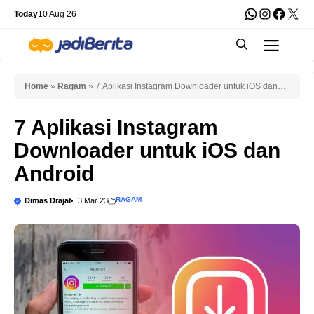
Skip
WhatsApp
Instagra
Faceb
X
Today
10 Aug 26
to
Men
content
Home
»
Ragam
»
7 Aplikasi Instagram Downloader untuk iOS dan
Android
7 Aplikasi Instagram
Downloader untuk iOS dan
Android
RAGAM
Dimas Drajat
3 Mar 23