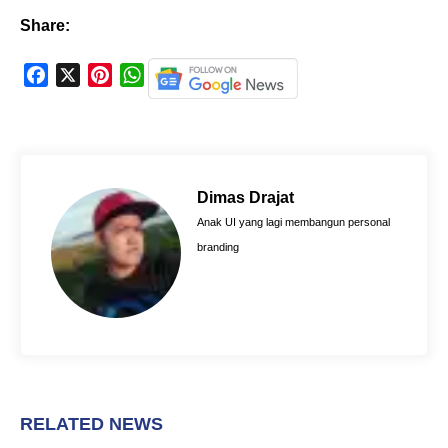
Share:
F
X
P
W
a
i
h
c
n
a
e
t
t
b
e
s
o
r
A
Dimas Drajat
o
e
p
Anak UI yang lagi membangun personal
k
s
p
branding
t
RELATED NEWS