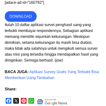
[adace-ad id=”160792″]
DOWNLOAD
Itulah 10 daftar aplikasi survei penghasil uang yang
terbukti membayar respondennya. Sebagian aplikasi
memang memiliki sejumlah kekurangan. Meskipun
demikian, selama kekurangan itu masih bisa diatasi,
maka tidak ada salahnya untuk mengikuti semua survei
atau misi yang tersedia hingga mendapatkan hasil yang
diinginkan. Semoga berhasil. (jow)
BACA JUGA:
Aplikasi Survey Gratis Yang Terbukti Bisa
Memberikan Uang Tambahan
Share:
F
X
P
W