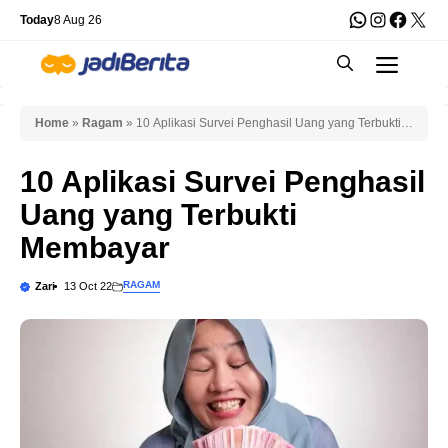
Skip
WhatsApp
Instagra
Faceb
X
Today
8 Aug 26
to
Men
content
Home
»
Ragam
»
10 Aplikasi Survei Penghasil Uang yang Terbukti
Membayar
10 Aplikasi Survei Penghasil
Uang yang Terbukti
Membayar
RAGAM
Zari
13 Oct 22