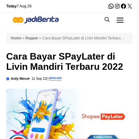
Skip
WhatsApp
Instagra
Faceb
X
Today
7 Aug 26
to
Men
content
Home
»
Ragam
»
Cara Bayar SPayLater di Livin Mandiri Terbaru
2022
Cara Bayar SPayLater di
Livin Mandiri Terbaru 2022
RAGAM
Ardy Messi
11 Sep 22