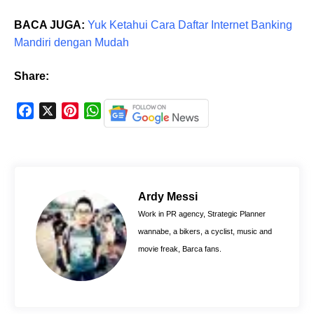
BACA JUGA:
Yuk Ketahui Cara Daftar Internet Banking
Mandiri dengan Mudah
Share:
F
X
P
W
a
i
h
c
n
a
e
t
t
b
e
s
o
r
A
Ardy Messi
o
e
p
Work in PR agency, Strategic Planner
k
s
p
wannabe, a bikers, a cyclist, music and
t
movie freak, Barca fans.