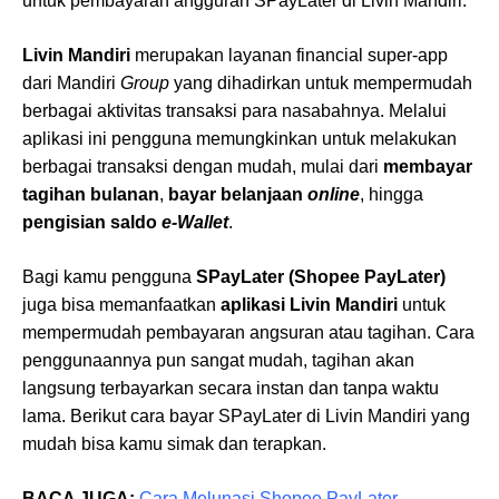
untuk pembayaran angguran SPayLater di Livin Mandiri.
Livin Mandiri
merupakan layanan financial super-app
dari Mandiri
Group
yang dihadirkan untuk mempermudah
berbagai aktivitas transaksi para nasabahnya. Melalui
aplikasi ini pengguna memungkinkan untuk melakukan
berbagai transaksi dengan mudah, mulai dari
membayar
tagihan bulanan
,
bayar belanjaan
online
, hingga
pengisian saldo
e-Wallet
.
Bagi kamu pengguna
SPayLater (Shopee PayLater)
juga bisa memanfaatkan
aplikasi Livin Mandiri
untuk
mempermudah pembayaran angsuran atau tagihan. Cara
penggunaannya pun sangat mudah, tagihan akan
langsung terbayarkan secara instan dan tanpa waktu
lama. Berikut cara bayar SPayLater di Livin Mandiri yang
mudah bisa kamu simak dan terapkan.
BACA JUGA:
Cara Melunasi Shopee PayLater