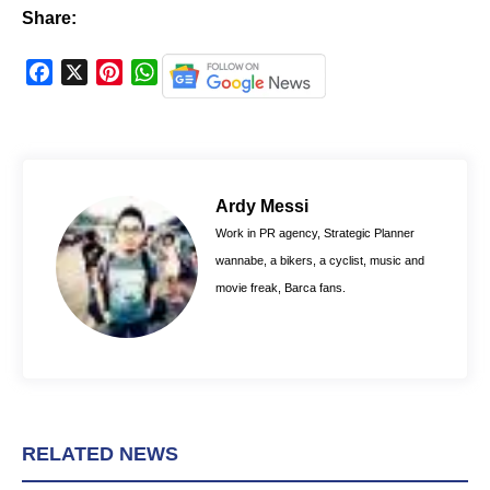
Share:
F
X
P
W
a
i
h
c
n
a
e
t
t
b
e
s
o
r
A
Ardy Messi
o
e
p
Work in PR agency, Strategic Planner
k
s
p
wannabe, a bikers, a cyclist, music and
t
movie freak, Barca fans.
RELATED NEWS