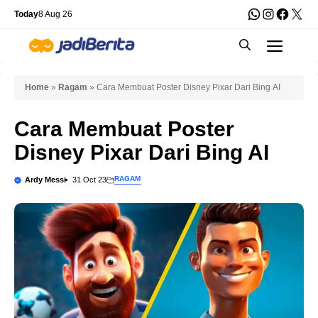
Skip
WhatsApp
Instagra
Faceb
X
Today
8 Aug 26
to
Men
content
Home
»
Ragam
»
Cara Membuat Poster Disney Pixar Dari Bing AI
Cara Membuat Poster
Disney Pixar Dari Bing AI
RAGAM
Ardy Messi
31 Oct 23