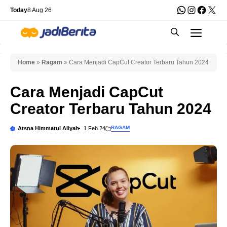
Skip
WhatsApp
Instagra
Faceb
X
Today
8 Aug 26
to
Men
content
Home
»
Ragam
»
Cara Menjadi CapCut Creator Terbaru Tahun 2024
Cara Menjadi CapCut
Creator Terbaru Tahun 2024
RAGAM
Atsna Himmatul Aliyah
1 Feb 24