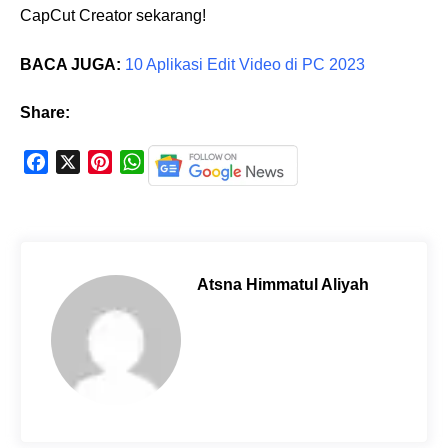
CapCut Creator sekarang!
BACA JUGA:
10 Aplikasi Edit Video di PC 2023
Share:
F
X
P
W
a
i
h
c
n
a
e
t
t
b
e
s
o
r
A
Atsna Himmatul Aliyah
o
e
p
k
s
p
t