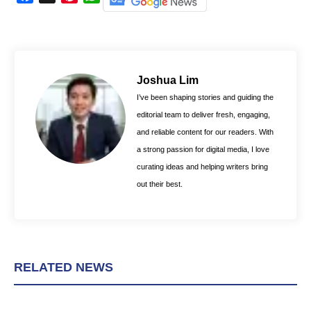
a
i
h
c
n
a
e
t
t
b
e
s
o
r
A
Joshua Lim
o
e
p
I’ve been shaping stories and guiding the
k
s
p
editorial team to deliver fresh, engaging,
t
and reliable content for our readers. With
a strong passion for digital media, I love
curating ideas and helping writers bring
out their best.
RELATED NEWS