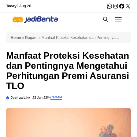
Skip
WhatsApp
Instagra
Faceb
X
Today
9 Aug 26
to
Men
content
Home
»
Ragam
»
Manfaat Proteksi Kesehatan dan Pentingnya
Mengetahui Perhitungan Premi Asuransi TLO
Manfaat Proteksi Kesehatan
dan Pentingnya Mengetahui
Perhitungan Premi Asuransi
TLO
RAGAM
Joshua Lim
23 Jun 22