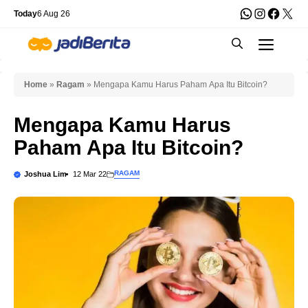
Skip
WhatsApp
Instagra
Faceb
X
Today
6 Aug 26
to
Men
content
Home
»
Ragam
»
Mengapa Kamu Harus Paham Apa Itu Bitcoin?
Mengapa Kamu Harus
Paham Apa Itu Bitcoin?
RAGAM
Joshua Lim
12 Mar 22