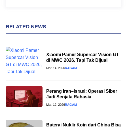
RELATED NEWS
Xiaomi Pamer Supercar Vision GT
di MWC 2026, Tapi Tak Dijual
Mar. 14, 2026
RAGAM
Perang Iran–Israel: Operasi Siber
Jadi Senjata Rahasia
Mar. 12, 2026
RAGAM
Baterai Nuklir Koin dari China Bisa