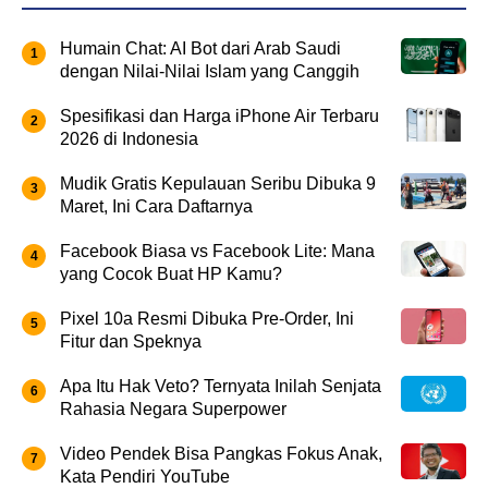
Humain Chat: AI Bot dari Arab Saudi
dengan Nilai-Nilai Islam yang Canggih
Spesifikasi dan Harga iPhone Air Terbaru
2026 di Indonesia
Mudik Gratis Kepulauan Seribu Dibuka 9
Maret, Ini Cara Daftarnya
Facebook Biasa vs Facebook Lite: Mana
yang Cocok Buat HP Kamu?
Pixel 10a Resmi Dibuka Pre-Order, Ini
Fitur dan Speknya
Apa Itu Hak Veto? Ternyata Inilah Senjata
Rahasia Negara Superpower
Video Pendek Bisa Pangkas Fokus Anak,
Kata Pendiri YouTube