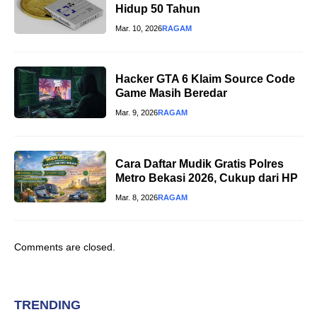
Hidup 50 Tahun
Mar. 10, 2026
RAGAM
Hacker GTA 6 Klaim Source Code
Game Masih Beredar
Mar. 9, 2026
RAGAM
Cara Daftar Mudik Gratis Polres
Metro Bekasi 2026, Cukup dari HP
Mar. 8, 2026
RAGAM
Comments are closed.
TRENDING