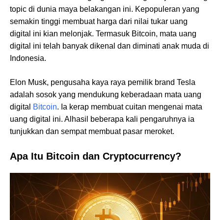
topic di dunia maya belakangan ini. Kepopuleran yang
semakin tinggi membuat harga dari nilai tukar uang
digital ini kian melonjak. Termasuk Bitcoin, mata uang
digital ini telah banyak dikenal dan diminati anak muda di
Indonesia.
Elon Musk, pengusaha kaya raya pemilik brand Tesla
adalah sosok yang mendukung keberadaan mata uang
digital
Bitcoin
. Ia kerap membuat cuitan mengenai mata
uang digital ini. Alhasil beberapa kali pengaruhnya ia
tunjukkan dan sempat membuat pasar meroket.
Apa Itu Bitcoin dan Cryptocurrency?