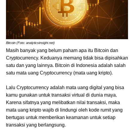
Bitcoin (Foto: analyticsinsight.net)
Masih banyak yang belum paham apa itu Bitcoin dan
Cryptocurrency. Keduanya memang tidak bisa dipisahkan
satu dan yang lainnya. Bitcoin di Indonesia adalah salah
satu mata uang Cryptocurrency (mata uang kripto).
Lalu Cryptocurrency adalah mata uang digital yang bisa
kamu gunakan untuk transaksi virtual di dunia maya.
Karena sifatnya yang melibatkan nilai transaksi, maka
mata uang kripto wajib di lindungi oleh kode rumit yang
bertugas untuk memberikan keamanan untuk setiap
transaksi yang berlangsung.