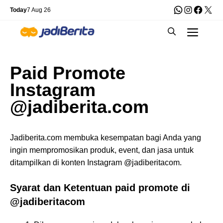
Skip
WhatsApp
Instagra
Faceb
X
Today
7 Aug 26
to
Men
content
Paid Promote
Instagram
@jadiberita.com
Jadiberita.com membuka kesempatan bagi Anda yang
ingin mempromosikan produk, event, dan jasa untuk
ditampilkan di konten Instagram @jadiberitacom.
Syarat dan Ketentuan paid promote di
@jadiberitacom