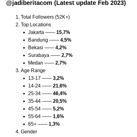
@jadiberitacom (Latest update Feb 2023)
Total Followers (52K+)
Top Locations
Jakarta ——
15,7%
Bandung ——
4,5%
Bekasi ——
4,2%
Surabaya ——
2,7%
Medan ——
2,7%
Age Range
13-17 ——
3,2%
14-24 ——
21,6%
25-34 ——
46,4%
35-44 ——
20,5%
45-54 ——
5,2%
55-64 ——
1,6%
65+ ——
1,3%
Gender