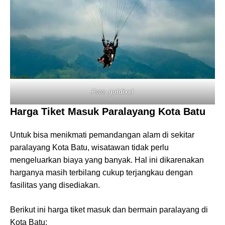
Foto:
goldixel
Harga Tiket Masuk Paralayang Kota Batu
Untuk bisa menikmati pemandangan alam di sekitar
paralayang Kota Batu, wisatawan tidak perlu
mengeluarkan biaya yang banyak. Hal ini dikarenakan
harganya masih terbilang cukup terjangkau dengan
fasilitas yang disediakan.
Berikut ini harga tiket masuk dan bermain paralayang di
Kota Batu: