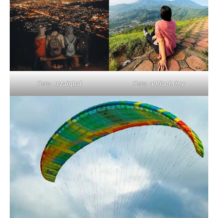
Foto:
rezaiqbal
Foto:
adriani.riny