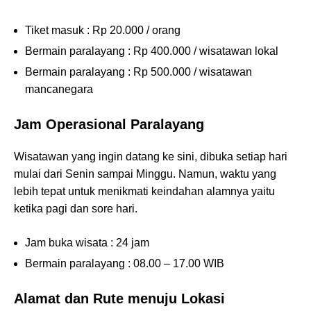
Tiket masuk : Rp 20.000 / orang
Bermain paralayang : Rp 400.000 / wisatawan lokal
Bermain paralayang : Rp 500.000 / wisatawan
mancanegara
Jam Operasional Paralayang
Wisatawan yang ingin datang ke sini, dibuka setiap hari
mulai dari Senin sampai Minggu. Namun, waktu yang
lebih tepat untuk menikmati keindahan alamnya yaitu
ketika pagi dan sore hari.
Jam buka wisata : 24 jam
Bermain paralayang : 08.00 – 17.00 WIB
Alamat dan Rute menuju Lokasi