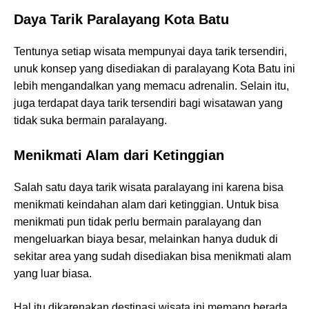
Daya Tarik Paralayang Kota Batu
Tentunya setiap wisata mempunyai daya tarik tersendiri,
unuk konsep yang disediakan di paralayang Kota Batu ini
lebih mengandalkan yang memacu adrenalin. Selain itu,
juga terdapat daya tarik tersendiri bagi wisatawan yang
tidak suka bermain paralayang.
Menikmati Alam dari Ketinggian
Salah satu daya tarik wisata paralayang ini karena bisa
menikmati keindahan alam dari ketinggian. Untuk bisa
menikmati pun tidak perlu bermain paralayang dan
mengeluarkan biaya besar, melainkan hanya duduk di
sekitar area yang sudah disediakan bisa menikmati alam
yang luar biasa.
Hal itu dikarenakan destinasi wisata ini memang berada