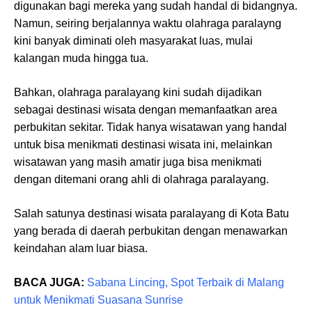
digunakan bagi mereka yang sudah handal di bidangnya.
Namun, seiring berjalannya waktu olahraga paralayng
kini banyak diminati oleh masyarakat luas, mulai
kalangan muda hingga tua.
Bahkan, olahraga paralayang kini sudah dijadikan
sebagai destinasi wisata dengan memanfaatkan area
perbukitan sekitar. Tidak hanya wisatawan yang handal
untuk bisa menikmati destinasi wisata ini, melainkan
wisatawan yang masih amatir juga bisa menikmati
dengan ditemani orang ahli di olahraga paralayang.
Salah satunya destinasi wisata paralayang di Kota Batu
yang berada di daerah perbukitan dengan menawarkan
keindahan alam luar biasa.
BACA JUGA:
Sabana Lincing, Spot Terbaik di Malang
untuk Menikmati Suasana Sunrise