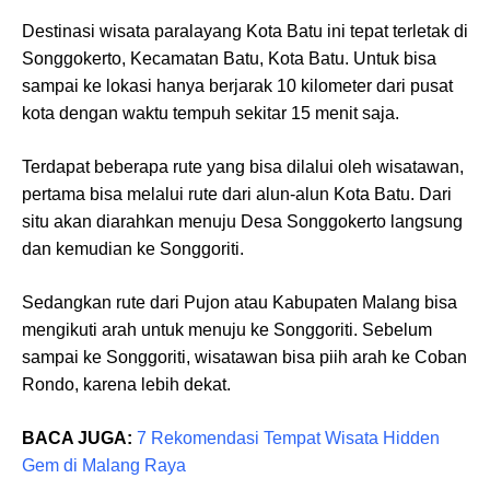
Destinasi wisata paralayang Kota Batu ini tepat terletak di
Songgokerto, Kecamatan Batu, Kota Batu. Untuk bisa
sampai ke lokasi hanya berjarak 10 kilometer dari pusat
kota dengan waktu tempuh sekitar 15 menit saja.
Terdapat beberapa rute yang bisa dilalui oleh wisatawan,
pertama bisa melalui rute dari alun-alun Kota Batu. Dari
situ akan diarahkan menuju Desa Songgokerto langsung
dan kemudian ke Songgoriti.
Sedangkan rute dari Pujon atau Kabupaten Malang bisa
mengikuti arah untuk menuju ke Songgoriti. Sebelum
sampai ke Songgoriti, wisatawan bisa piih arah ke Coban
Rondo, karena lebih dekat.
BACA JUGA:
7 Rekomendasi Tempat Wisata Hidden
Gem di Malang Raya