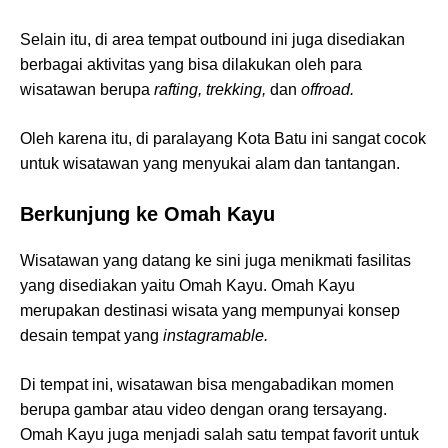
Selain itu, di area tempat outbound ini juga disediakan
berbagai aktivitas yang bisa dilakukan oleh para
wisatawan berupa
rafting, trekking,
dan
offroad.
Oleh karena itu, di paralayang Kota Batu ini sangat cocok
untuk wisatawan yang menyukai alam dan tantangan.
Berkunjung ke Omah Kayu
Wisatawan yang datang ke sini juga menikmati fasilitas
yang disediakan yaitu Omah Kayu. Omah Kayu
merupakan destinasi wisata yang mempunyai konsep
desain tempat yang
instagramable.
Di tempat ini, wisatawan bisa mengabadikan momen
berupa gambar atau video dengan orang tersayang.
Omah Kayu juga menjadi salah satu tempat favorit untuk