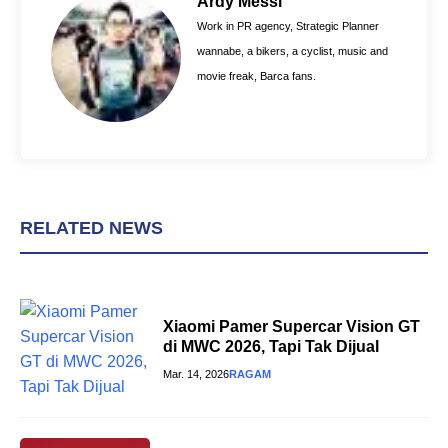
Ardy Messi
o
e
p
Work in PR agency, Strategic Planner
k
s
p
wannabe, a bikers, a cyclist, music and
t
movie freak, Barca fans.
RELATED NEWS
Xiaomi Pamer Supercar Vision GT
di MWC 2026, Tapi Tak Dijual
Mar. 14, 2026
RAGAM