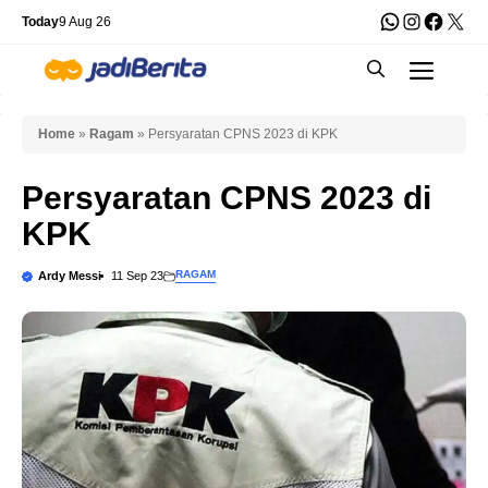
Skip
WhatsApp
Instagra
Faceb
X
Today
9 Aug 26
to
Men
content
Home
»
Ragam
»
Persyaratan CPNS 2023 di KPK
Persyaratan CPNS 2023 di
KPK
RAGAM
Ardy Messi
11 Sep 23