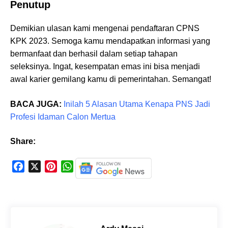
Penutup
Demikian ulasan kami mengenai pendaftaran CPNS
KPK 2023. Semoga kamu mendapatkan informasi yang
bermanfaat dan berhasil dalam setiap tahapan
seleksinya. Ingat, kesempatan emas ini bisa menjadi
awal karier gemilang kamu di pemerintahan. Semangat!
BACA JUGA:
Inilah 5 Alasan Utama Kenapa PNS Jadi
Profesi Idaman Calon Mertua
Share:
F
X
P
W
a
i
h
c
n
a
e
t
t
b
e
s
o
r
A