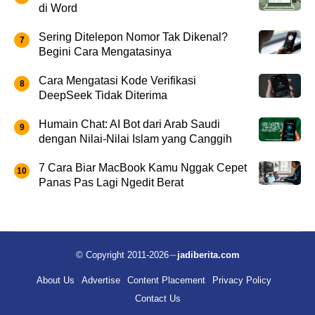
di Word
Sering Ditelepon Nomor Tak Dikenal?
Begini Cara Mengatasinya
Cara Mengatasi Kode Verifikasi
DeepSeek Tidak Diterima
Humain Chat: AI Bot dari Arab Saudi
dengan Nilai-Nilai Islam yang Canggih
7 Cara Biar MacBook Kamu Nggak Cepet
Panas Pas Lagi Ngedit Berat
© Copyright 2011-2026
jadiberita.com
About Us
Advertise
Content Placement
Privacy Policy
Contact Us