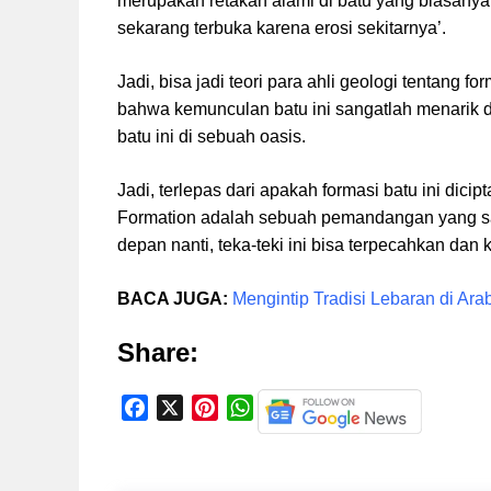
merupakan retakan alami di batu yang biasany
sekarang terbuka karena erosi sekitarnya’.
Jadi, bisa jadi teori para ahli geologi tentang fo
bahwa kemunculan batu ini sangatlah menarik d
batu ini di sebuah oasis.
Jadi, terlepas dari apakah formasi batu ini dic
Formation adalah sebuah pemandangan yang san
depan nanti, teka-teki ini bisa terpecahkan dan 
BACA JUGA:
Mengintip Tradisi Lebaran di Ara
Share:
F
X
P
W
a
i
h
c
n
a
e
t
t