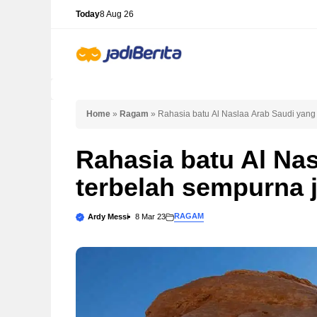
Skip
Today
8 Aug 26
to
content
Home
»
Ragam
»
Rahasia batu Al Naslaa Arab Saudi yang
Rahasia batu Al Na
terbelah sempurna 
RAGAM
Ardy Messi
8 Mar 23