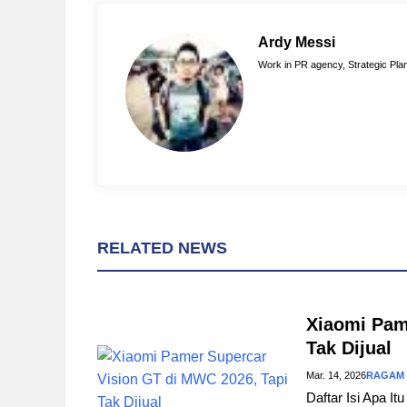
b
e
s
o
r
A
Ardy Messi
o
e
p
Work in PR agency, Strategic Plan
k
s
p
t
RELATED NEWS
Xiaomi Pam
Tak Dijual
Mar. 14, 2026
RAGAM
Daftar Isi Apa I