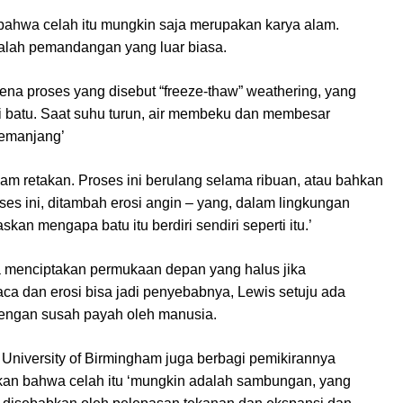
bahwa celah itu mungkin saja merupakan karya alam.
dalah pemandangan yang luar biasa.
rena proses yang disebut “freeze-thaw” weathering, yang
 di batu. Saat suhu turun, air membeku dan membesar
emanjang’
lam retakan. Proses ini berulang selama ribuan, atau bahkan
oses ini, ditambah erosi angin – yang, dalam lingkungan
kan mengapa batu itu berdiri sendiri seperti itu.’
a menciptakan permukaan depan yang halus jika
a dan erosi bisa jadi penyebabnya, Lewis setuju ada
dengan susah payah oleh manusia.
 University of Birmingham juga berbagi pemikirannya
akan bahwa celah itu ‘mungkin adalah sambungan, yang