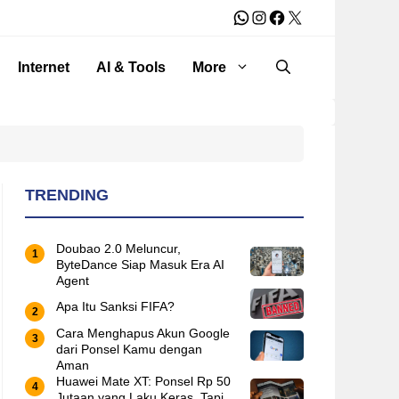
WhatsApp
Instagram
Facebook
X
Internet
AI & Tools
More
TRENDING
Doubao 2.0 Meluncur,
ByteDance Siap Masuk Era AI
Agent
Apa Itu Sanksi FIFA?
Cara Menghapus Akun Google
dari Ponsel Kamu dengan
Aman
Huawei Mate XT: Ponsel Rp 50
Jutaan yang Laku Keras, Tapi