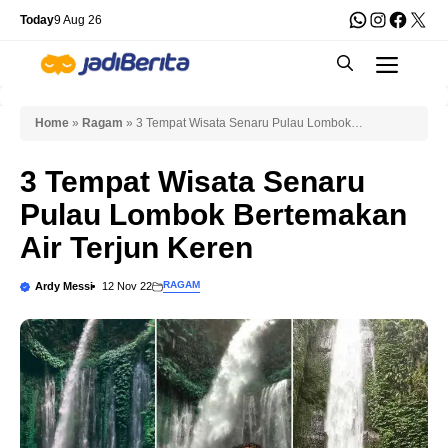
Skip
WhatsApp
Instagra
Faceb
X
Today
9 Aug 26
to
Men
content
Home
»
Ragam
»
3 Tempat Wisata Senaru Pulau Lombok
Bertemakan Air Terjun Keren
3 Tempat Wisata Senaru
Pulau Lombok Bertemakan
Air Terjun Keren
RAGAM
Ardy Messi
12 Nov 22