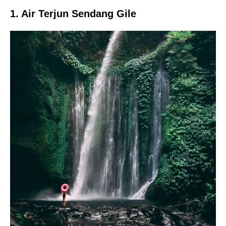
1. Air Terjun Sendang Gile