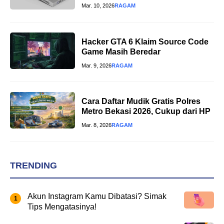
Mar. 10, 2026
RAGAM
Hacker GTA 6 Klaim Source Code
Game Masih Beredar
Mar. 9, 2026
RAGAM
Cara Daftar Mudik Gratis Polres
Metro Bekasi 2026, Cukup dari HP
Mar. 8, 2026
RAGAM
TRENDING
Akun Instagram Kamu Dibatasi? Simak
Tips Mengatasinya!