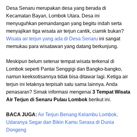
Desa Senaru merupakan desa yang berada di
Kecamatan Bayan, Lombok Utara. Desa ini
menyuguhkan pemandangan yang begitu indah serta
menyajikan tiga wisata air terjun cantik, ciamik bukan?
Wisata air terjun yang ada di Desa Senaru
ini sangat
memukau para wisatawan yang datang berkunjung.
Meskipun belum setenar tempat wisata terkenal di
Lombok seperti Pantai Senggigi dan Bangko-bangko,
namun keeksotisannya tidak bisa ditawar lagi. Ketiga air
terjun ini letaknya terpisah satu sama lainnya. Anda
penasaran? Simak informasi mengenai
3 Tempat Wisata
Air Terjun di Senaru Pulau Lombok
berikut ini.
BACA JUGA:
Air Terjun Benang Kelambu Lombok,
Udaranya Segar dan Bikin Kamu Serasa di Dunia
Dongeng