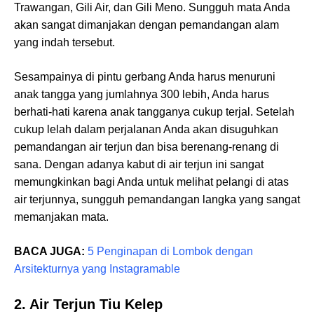
Trawangan, Gili Air, dan Gili Meno. Sungguh mata Anda
akan sangat dimanjakan dengan pemandangan alam
yang indah tersebut.
Sesampainya di pintu gerbang Anda harus menuruni
anak tangga yang jumlahnya 300 lebih, Anda harus
berhati-hati karena anak tangganya cukup terjal. Setelah
cukup lelah dalam perjalanan Anda akan disuguhkan
pemandangan air terjun dan bisa berenang-renang di
sana. Dengan adanya kabut di air terjun ini sangat
memungkinkan bagi Anda untuk melihat pelangi di atas
air terjunnya, sungguh pemandangan langka yang sangat
memanjakan mata.
BACA JUGA:
5 Penginapan di Lombok dengan
Arsitekturnya yang Instagramable
2. Air Terjun Tiu Kelep