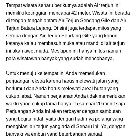
Tempat wisata senaru berikutnya adalah Air terjun ini
memiliki ketinggian mencapai 42 meter. Wisata ini berada
di tengah-tengah antara Air Terjun Sendang Gile dan Air
Terjun Batara Lejang. Di sini juga terdapat mitos yang
serupa dengan Air Terjun Sendang Gile yang konon
katanya kalau membasuh muka atau mandi di air terjun
ini akan awet muda. Meskipun ini hanya mitos namun
para wisatawan banyak yang sudah mencobanya.
Untuk menuju ke tempat ini Anda memerlukan
perjuangan ekstra karena harus melewati jalan yang
berlumut dan Anda harus melewati areal hutan yang
cukup lebat. Namun perjalanan Anda tidak memerlukan
waktu yang cukup lama hanya 15 sampai 20 menit saja.
Perjuangan Anda ini akan terbayar dengan sambutan
yang begitu indah yaitu dengan hadirnya pelangi yang
menghiasi air terjun yang ada di Senaru ini. Ya, dengan
banyaknya embun yang beterbangan sangat