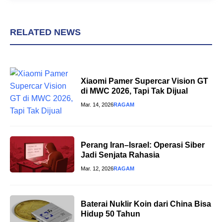
RELATED NEWS
Xiaomi Pamer Supercar Vision GT
di MWC 2026, Tapi Tak Dijual
Mar. 14, 2026
RAGAM
Perang Iran–Israel: Operasi Siber
Jadi Senjata Rahasia
Mar. 12, 2026
RAGAM
Baterai Nuklir Koin dari China Bisa
Hidup 50 Tahun