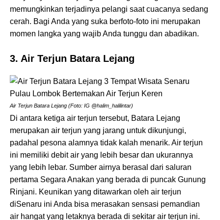
memungkinkan terjadinya pelangi saat cuacanya sedang
cerah. Bagi Anda yang suka berfoto-foto ini merupakan
momen langka yang wajib Anda tunggu dan abadikan.
3. Air Terjun Batara Lejang
Air Terjun Batara Lejang (Foto: IG @halim_halilintar)
Di antara ketiga air terjun tersebut, Batara Lejang
merupakan air terjun yang jarang untuk dikunjungi,
padahal pesona alamnya tidak kalah menarik. Air terjun
ini memiliki debit air yang lebih besar dan ukurannya
yang lebih lebar. Sumber airnya berasal dari saluran
pertama Segara Anakan yang berada di puncak Gunung
Rinjani. Keunikan yang ditawarkan oleh air terjun
diSenaru ini Anda bisa merasakan sensasi pemandian
air hangat yang letaknya berada di sekitar air terjun ini.