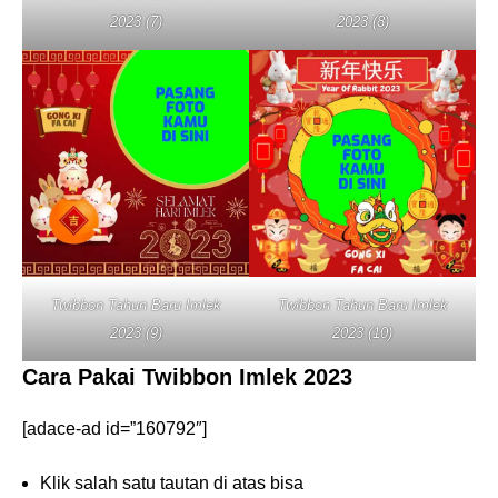
2023 (7)
2023 (8)
Twibbon Tahun Baru Imlek
Twibbon Tahun Baru Imlek
2023 (9)
2023 (10)
Cara Pakai Twibbon Imlek 2023
[adace-ad id=”160792″]
Klik salah satu tautan di atas bisa