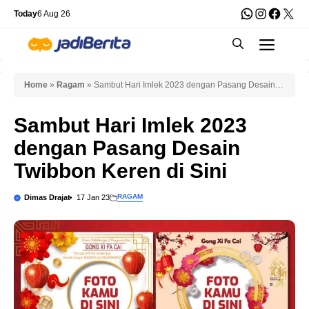
Skip
WhatsApp
Instagra
Faceb
X
Today
6 Aug 26
to
Men
content
Home
»
Ragam
»
Sambut Hari Imlek 2023 dengan Pasang Desain
Twibbon Keren di Sini
Sambut Hari Imlek 2023
dengan Pasang Desain
Twibbon Keren di Sini
RAGAM
Dimas Drajat
17 Jan 23